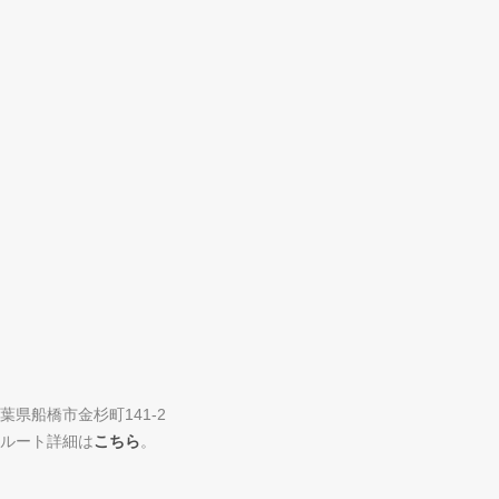
葉県船橋市金杉町141-2
ルート詳細は
こちら
。