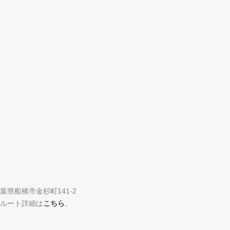
葉県船橋市金杉町141-2
ルート詳細は
こちら
。